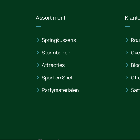
Assortiment
Klant
Springkussens
Rou
Stormbanen
Ove
Attracties
Blo
Sport en Spel
Off
Partymaterialen
Sam