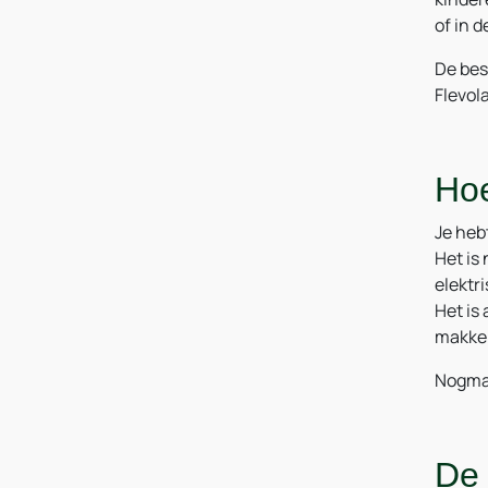
of in 
De bes
Flevol
Hoe
Je heb
Het is
elektr
Het is
makkel
Nogmaa
De 