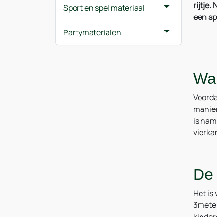
rijtje.
Sport en spel materiaal
een sp
Partymaterialen
Waa
Voorda
manier
is name
vierka
De 
Het is
3meter
kinder