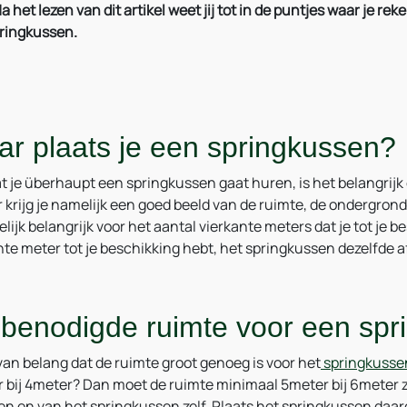
 Na het lezen van dit artikel weet jij tot in de puntjes waar je
ringkussen.
r plaats je een springkussen?
t je überhaupt een springkussen gaat huren, is het belangrijk
 krijg je namelijk een goed beeld van de ruimte, de ondergrond 
lijk belangrijk voor het aantal vierkante meters dat je tot je be
nte meter tot je beschikking hebt, het springkussen dezelfde
benodigde ruimte voor een spr
 van belang dat de ruimte groot genoeg is voor het
springkusse
 bij 4meter? Dan moet de ruimte minimaal 5meter bij 6meter zij
en en van het springkussen zelf. Plaats het springkussen daar