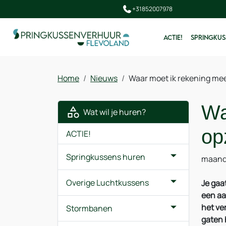
+31852007978
ACTIE!
SPRINGKUS
Home
Nieuws
Waar moet ik rekening mee
Wa
Wat wil je huren?
op
ACTIE!
Springkussens huren
maand
Overige Luchtkussens
Je gaa
een aa
het ve
Stormbanen
gaten 