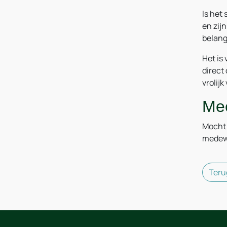
Is het
en zij
belang
Het is
direct
vrolijk
Mee
Mocht 
medewe
Teru