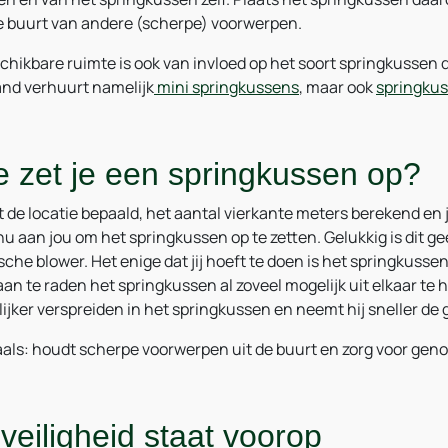
de buurt van andere (scherpe) voorwerpen.
chikbare ruimte is ook van invloed op het soort springkussen 
and verhuurt namelijk
mini springkussens
, maar ook
springkus
 zet je een springkussen op?
t de locatie bepaald, het aantal vierkante meters berekend en
 nu aan jou om het springkussen op te zetten. Gelukkig is dit g
ische blower. Het enige dat jij hoeft te doen is het springkus
 aan te raden het springkussen al zoveel mogelijk uit elkaar te
ijker verspreiden in het springkussen en neemt hij sneller d
ls: houdt scherpe voorwerpen uit de buurt en zorg voor gen
veiligheid staat voorop