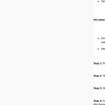
Van
Het plaa
Zor
vol
Wan
Stap 1:
Ro
Stap 2:
Sl
Stap 3:
Sl
Stap 4:
Ge
één haspel 