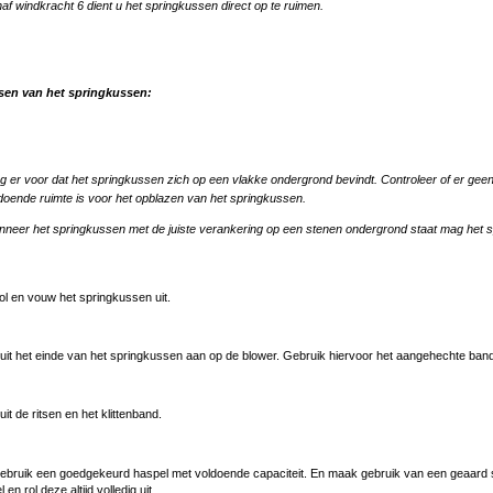
af windkracht 6 dient u het springkussen direct op te ruimen.
tsen van het springkussen:
g er voor dat het springkussen zich op een vlakke ondergrond bevindt. Controleer of er gee
doende ruimte is voor het opblazen van het springkussen.
neer het springkussen met de juiste verankering op een stenen ondergrond staat mag het s
l en vouw het springkussen uit.
uit het einde van het springkussen aan op de blower. Gebruik hiervoor het aangehechte ban
uit de ritsen en het klittenband.
bruik een goedgekeurd haspel met voldoende capaciteit. En maak gebruik van een geaard s
en rol deze altijd volledig uit.