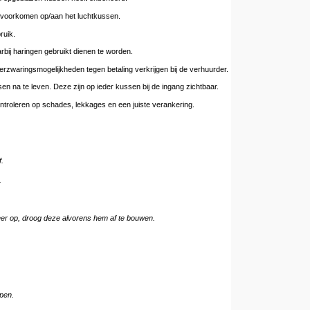
n voorkomen op/aan het luchtkussen.
ruik.
bij haringen gebruikt dienen te worden.
erzwaringsmogelijkheden tegen betaling verkrijgen bij de verhuurder.
en na te leven. Deze zijn op ieder kussen bij de ingang zichtbaar.
ontroleren op schades, lekkages en een juiste verankering.
.
.
eer op, droog deze alvorens hem af te bouwen.
open.