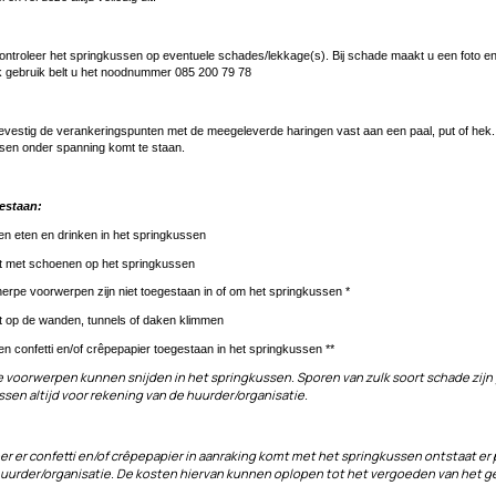
ntroleer het springkussen op eventuele schades/lekkage(s). Bij schade maakt u een foto en s
k gebruik belt u het noodnummer 085 200 79 78
vestig de verankeringspunten met de meegeleverde haringen vast aan een paal, put of hek. 
sen onder spanning komt te staan.
estaan:
n eten en drinken in het springkussen
t met schoenen op het springkussen
erpe voorwerpen zijn niet toegestaan in of om het springkussen *
t op de wanden, tunnels of daken klimmen
n confetti en/of crêpepapier toegestaan in het springkussen **
 voorwerpen kunnen snijden in het springkussen. Sporen van zulk soort schade zijn
sen altijd voor rekening van de huurder/organisatie.
r er confetti en/of crêpepapier in aanraking komt met het springkussen ontstaat er
huurder/organisatie. De kosten hiervan kunnen oplopen tot het vergoeden van het