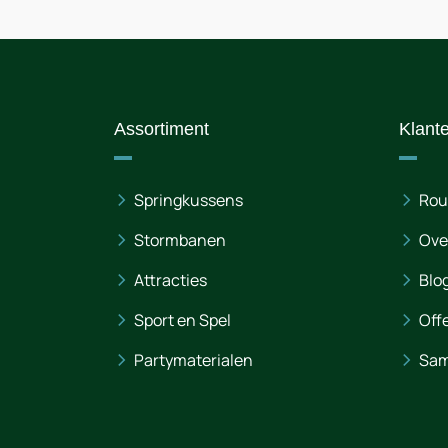
Assortiment
Klant
Springkussens
Rou
Stormbanen
Ove
Attracties
Blo
Sport en Spel
Off
Partymaterialen
Sam