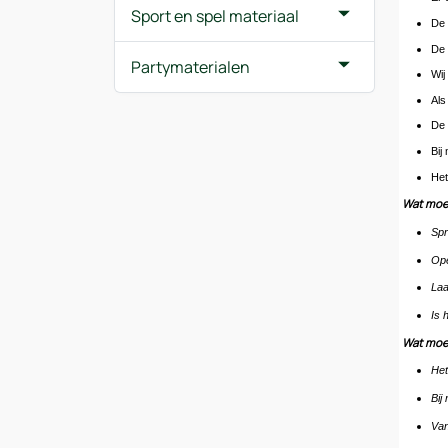
Sport en spel materiaal
De 
De 
Partymaterialen
Wij
Als
De 
Bij
Het
Wat moet
Spr
Ope
Laa
Is 
Wat moet
Het
Bij
Van