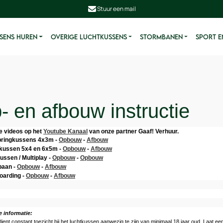
Stuur een mail
SENS HUREN
OVERIGE LUCHTKUSSENS
STORMBANEN
SPORT E
- en afbouw instructie
ie videos op het
Youtube Kanaal
van onze partner Gaaf! Verhuur.
pringkussens 4x3m -
Opbouw
-
Afbouw
gkussen 5x4 en 6x5m -
Opbouw
-
Afbouw
ussen / Multiplay -
Opbouw
-
Opbouw
baan -
Opbouw
-
Afbouw
oarding -
Opbouw
-
Afbouw
 informatie:
dient constant toezicht bij het luchtkussen aanwezig te zijn van minimaal 18 jaar oud. Laat 