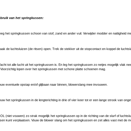
ebruik van het springkussen:
eg het springkussen schoon van stof, zand en ander vuil. Verwijder modder en nattigheid m
ak de luchtsluizen (de ritsen) open. Trek de stekker uit de stopcontact en koppel de luchtsl
cht tot alle lucht uit het springkussen is. En leg het springkussen zo netjes mogelijk vlak 
t. Voorzichtig lopen over het springkussen met schone platte schoenen mag.
ouw eventuele opstap en/of glijbaan naar binnen, blowerslang mee invouwen.
uw het springkussen in de lengterichting in drie of vier keer tot er een lange strook van ong
OL (niet vouwen) zo strak mogelijk het springkussen op in de richting van de slurf of luchtslui
sen kunt verplaatsen. Vouw de blower slang om het springkussen en zet alles vast met de