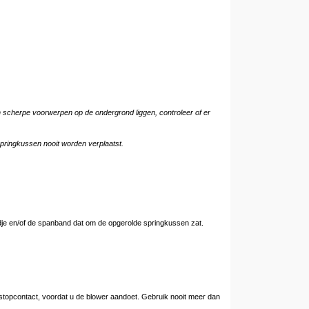
n scherpe voorwerpen op de ondergrond liggen, controleer of er
pringkussen nooit worden verplaatst.
dje en/of de spanband dat om de opgerolde springkussen zat.
topcontact, voordat u de blower aandoet. Gebruik nooit meer dan