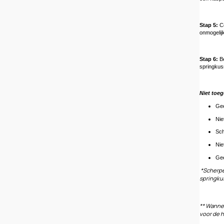
Stap 5:
Co
onmogelij
Stap 6:
Be
springkus
Niet toeg
Gee
Nie
Sch
Nie
Gee
*Scherpe
springkus
** Wannee
voor de 