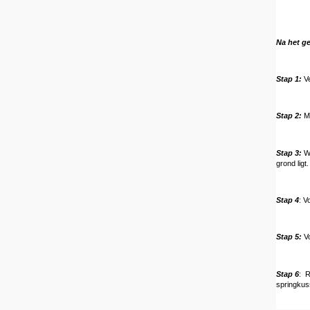
Na het g
Stap 1:
Ve
Stap 2:
Ma
Stap 3:
Wa
grond lig
Stap 4
: V
Stap 5:
Vo
Stap 6
: R
springkus