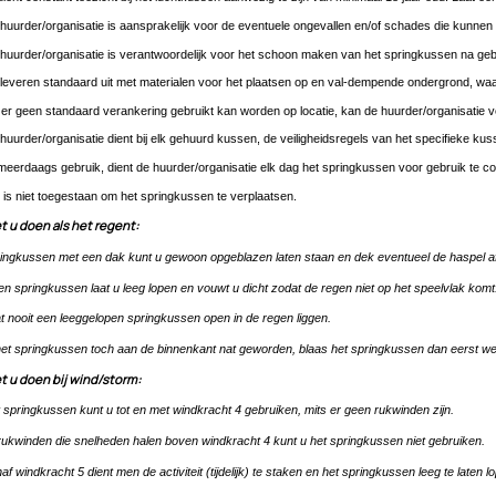
huurder/organisatie is aansprakelijk voor de eventuele ongevallen en/of schades die kunne
huurder/organisatie is verantwoordelijk voor het schoon maken van het springkussen na geb
 leveren standaard uit met materialen voor het plaatsen op en val-dempende ondergrond, waar
 er geen standaard verankering gebruikt kan worden op locatie, kan de huurder/organisatie v
huurder/organisatie dient bij elk gehuurd kussen, de veiligheidsregels van het specifieke kuss
 meerdaags gebruik, dient de huurder/organisatie elk dag het springkussen voor gebruik te c
 is niet toegestaan om het springkussen te verplaatsen.
 u doen als het regent:
ingkussen met een dak kunt u gewoon opgeblazen laten staan en dek eventueel de haspel af
n springkussen laat u leeg lopen en vouwt u dicht zodat de regen niet op het speelvlak komt
t nooit een leeggelopen springkussen open in de regen liggen.
het springkussen toch aan de binnenkant nat geworden, blaas het springkussen dan eerst w
 u doen bij wind/storm:
 springkussen kunt u tot en met windkracht 4 gebruiken, mits er geen rukwinden zijn.
 rukwinden die snelheden halen boven windkracht 4 kunt u het springkussen niet gebruiken.
af windkracht 5 dient men de activiteit (tijdelijk) te staken en het springkussen leeg te laten l