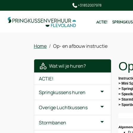
+31852007978
ACTIE!
SPRINGKUS
Home
Op- en afbouw instructie
Op
Wat wil je huren?
ACTIE!
Instruct
> Mini S
> Sprin
Springkussens huren
> Speelk
> Storm
> Sportb
Overige Luchtkussens
Stormbanen
Algemene
Er 