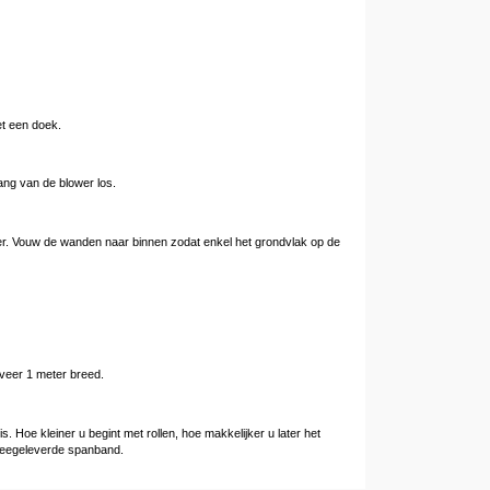
et een doek.
ang van de blower los.
neer. Vouw de wanden naar binnen zodat enkel het grondvlak op de
eveer 1 meter breed.
s. Hoe kleiner u begint met rollen, hoe makkelijker u later het
 meegeleverde spanband.