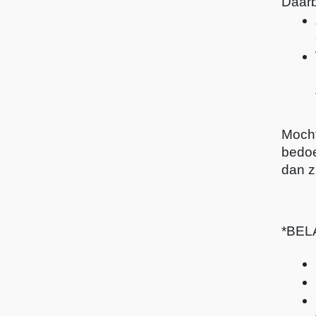
Daarb
Mocht
bedoe
dan z
*BEL