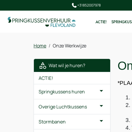
+31852007978
ACTIE!
SPRINGKUS
Home
Onze Werkwijze
On
Wat wil je huren?
ACTIE!
*PLA
Springkussens huren
Overige Luchtkussens
Stormbanen