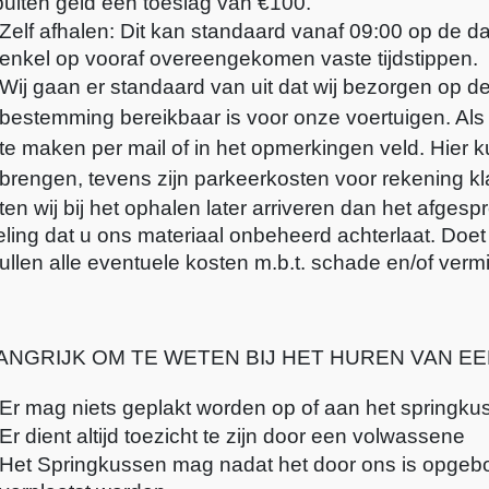
uiten geld een toeslag van €100.
Zelf afhalen: Dit kan standaard vanaf 09:00 op de dag
enkel op vooraf overeengekomen vaste tijdstippen. 
Wij gaan er standaard van uit dat wij bezorgen op d
bestemming bereikbaar is voor onze voertuigen. Als d
te maken per mail of in het opmerkingen veld. Hier k
brengen, tevens zijn parkeerkosten voor rekening kl
en wij bij het ophalen later arriveren dan het afgespr
ling dat u ons materiaal onbeheerd achterlaat. Doet
ullen alle eventuele kosten m.b.t. schade en/of vermis
ANGRIJK OM TE WETEN BIJ HET HUREN VAN E
Er mag niets geplakt worden op of aan het springku
Er dient altijd toezicht te zijn door een volwassene
Het Springkussen mag nadat het door ons is opgeb