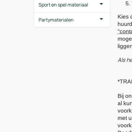
Sport en spel materiaal
Kies 
Partymaterialen
"cont
mogel
liggen
Als h
*TRA
Bij o
al ku
voork
met u
voork