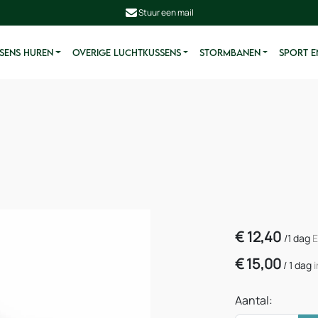
Stuur een mail
SENS HUREN
OVERIGE LUCHTKUSSENS
STORMBANEN
SPORT E
€
12,40
/
1 dag
E
€
15,00
/
1 dag
Aantal: