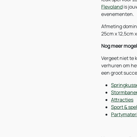
Flevoland
is jou
evenementen.
Afmeting domi
25cm x 12,5cm 
Nog meer mogel
Vergeet niet te 
verhuren om het
een groot succe
Springkuss
Stormbane
Attracties
Sport & spe
Partymater