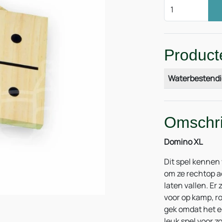
Product
Waterbestendi
Omschri
Domino XL
Dit spel kennen
om ze rechtop ac
laten vallen. Er
voor op kamp, r
gek omdat het e
leuk spel voor z