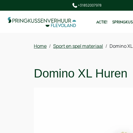
+31852007978
ACTIE!
SPRINGKUS
Home
Sport en spel materiaal
Domino XL
Domino XL Huren