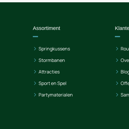
Assortiment
Klant
Springkussens
Rou
Stormbanen
Ove
Attracties
Blo
Sport en Spel
Off
Partymaterialen
Sam