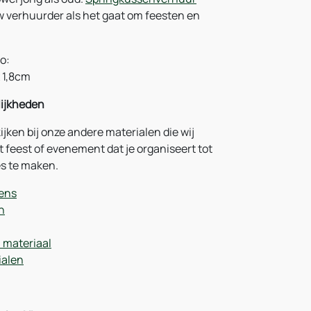
w verhuurder als het gaat om feesten en
no:
x 1,8cm
ijkheden
kijken bij onze andere materialen die wij
 feest of evenement dat je organiseert tot
s te maken.
ens
n
l materiaal
ialen