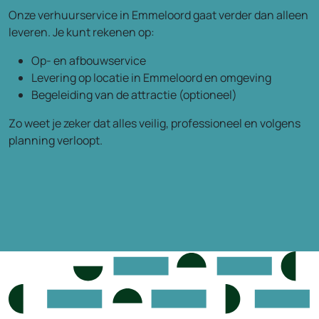
Onze verhuurservice in Emmeloord gaat verder dan alleen
leveren. Je kunt rekenen op:
Op- en afbouwservice
Levering op locatie in Emmeloord en omgeving
Begeleiding van de attractie (optioneel)
Zo weet je zeker dat alles veilig, professioneel en volgens
planning verloopt.