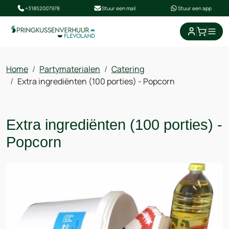
+31852007978
Stuur een mail
Stuur een app
winkel
Home
Partymaterialen
Catering
Extra ingrediënten (100 porties) - Popcorn
Extra ingrediënten (100 porties) -
Popcorn