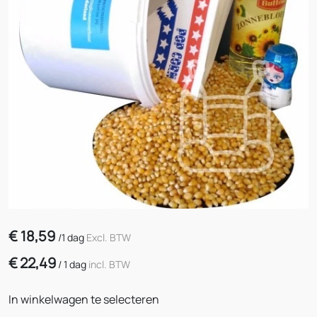
€
18,59
/
1 dag
Excl. BTW
€
22,49
/
1 dag
incl. BTW
In winkelwagen te selecteren