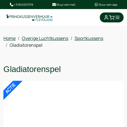
+31852007978
Stuur een mail
Stuur een app
winkel
Home
Overige Luchtkussens
Sportkussens
Gladiatorenspel
Gladiatorenspel
ACTIE