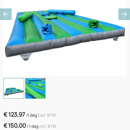
Previous
Ne
€
123,97
/
1 dag
Excl. BTW
€
150,00
/
1 dag
incl. BTW