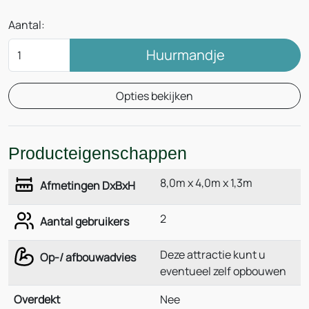
Aantal:
Huurmandje
Opties bekijken
Producteigenschappen
8,0m x 4,0m x 1,3m
Afmetingen DxBxH
2
Aantal gebruikers
Deze attractie kunt u
Op-/ afbouwadvies
eventueel zelf opbouwen
Overdekt
Nee