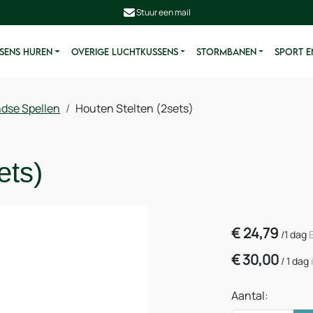
Stuur een mail
SENS HUREN
OVERIGE LUCHTKUSSENS
STORMBANEN
SPORT E
dse Spellen
Houten Stelten (2sets)
ets)
€
24,79
/
1 dag
€
30,00
/
1 dag
Aantal: