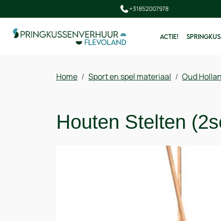
+31852007978
ACTIE!
SPRINGKUS
Home
Sport en spel materiaal
Oud Hollan
Houten Stelten (2s