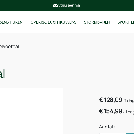
Stuur een mail
SENS HUREN
OVERIGE LUCHTKUSSENS
STORMBANEN
SPORT E
elvoetbal
l
€
128,09
/
1 da
€
154,99
/
1 da
Aantal: