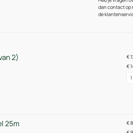
Heb je vragen o
dan contact op 
de klantenservic
van 2)
€
1
€
1
l 25m
€
8
€
9