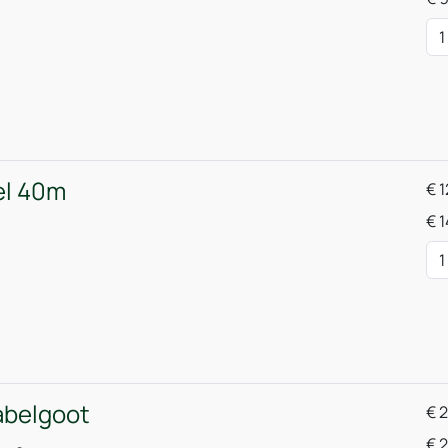
el 40m
€
1
€
1
abelgoot
€
2
€
2