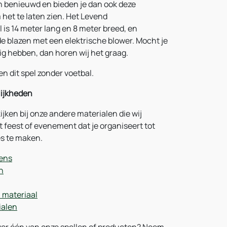
jn benieuwd en bieden je dan ook deze
het te laten zien. Het Levend
 is 14 meter lang en 8 meter breed, en
de blazen met een elektrische blower. Mocht je
dig hebben, dan horen wij het graag.
en dit spel zonder voetbal.
ijkheden
kijken bij onze andere materialen die wij
 feest of evenement dat je organiseert tot
s te maken.
ens
n
l materiaal
ialen