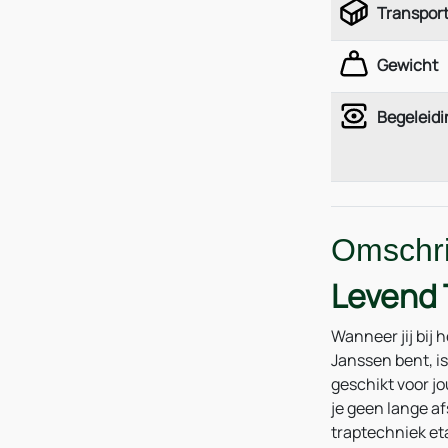
Transpor
Gewicht
Begeleidi
Omschri
Levend 
Wanneer jij bij 
Janssen bent, i
geschikt voor jo
je geen lange af
traptechniek et