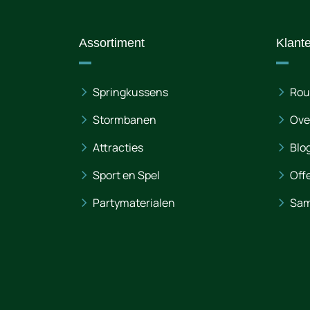
Assortiment
Klant
Springkussens
Rou
Stormbanen
Ove
Attracties
Blo
Sport en Spel
Off
Partymaterialen
Sam