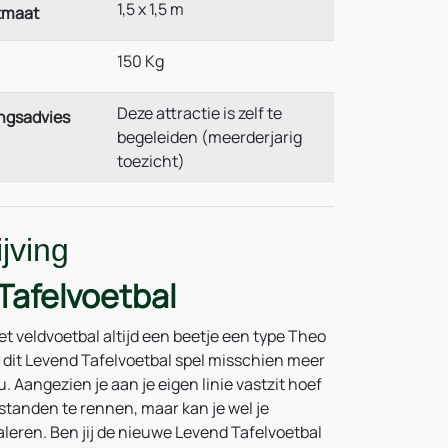
1,5 x 1,5 m
tmaat
150 Kg
Deze attractie is zelf te
ngsadvies
begeleiden (meerderjarig
toezicht)
jving
Tafelvoetbal
het veldvoetbal altijd een beetje een type Theo
s dit Levend Tafelvoetbal spel misschien meer
u. Aangezien je aan je eigen linie vastzit hoef
standen te rennen, maar kan je wel je
aleren. Ben jij de nieuwe Levend Tafelvoetbal