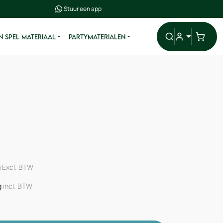
Stuur een app
N SPEL MATERIAAL
PARTYMATERIALEN
g
Excl. BTW
g
incl. BTW