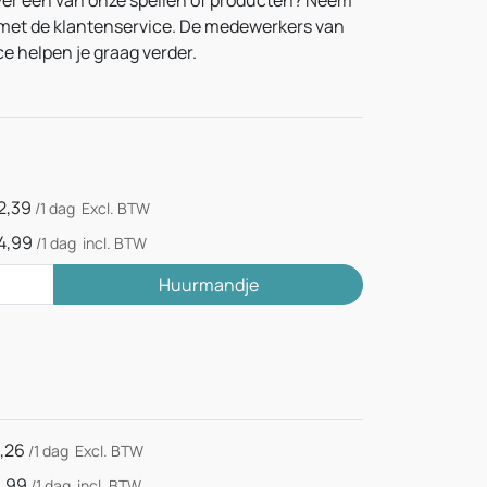
ver één van onze spellen of producten? Neem
met de klantenservice. De medewerkers van
e helpen je graag verder.
2,39
/1 dag
Excl. BTW
4,99
/1 dag
incl. BTW
Huurmandje
,26
/1 dag
Excl. BTW
,99
/1 dag
incl. BTW