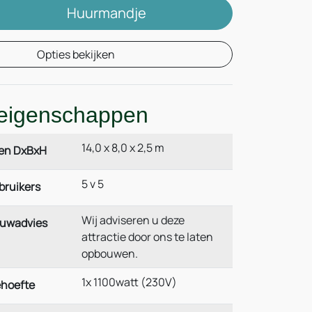
Huurmandje
Opties bekijken
eigenschappen
14,0 x 8,0 x 2,5 m
en DxBxH
5 v 5
bruikers
Wij adviseren u deze
ouwadvies
attractie door ons te laten
opbouwen.
1x 1100watt (230V)
hoefte