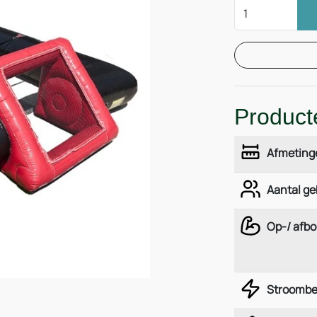
Product
Afmeting
Aantal ge
Op-/ afb
Stroombe