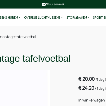
Stuur een mail
SENS HUREN
OVERIGE LUCHTKUSSENS
STORMBANEN
SPORT E
montage tafelvoetbal
age tafelvoetbal
€
20,00
/
1 dag
€
24,20
/
1 dag
In winkelwagen 