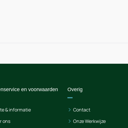
enservice en voorwaarden
Overig
te & informatie
Contact
r ons
Onze Werkwijze