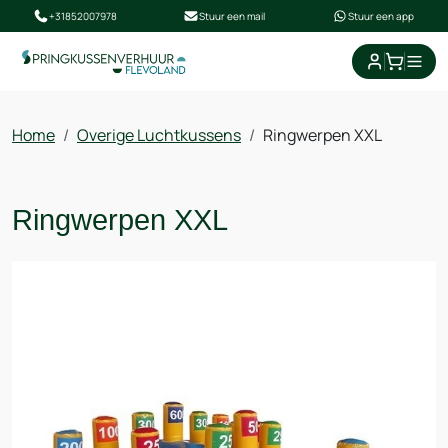
+31852007978
Stuur een mail
Stuur een app
winkel
Home
Overige Luchtkussens
Ringwerpen XXL
Ringwerpen XXL