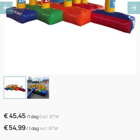
Previous
Ne
€
45,45
/
1 dag
Excl. BTW
€
54,99
/
1 dag
incl. BTW