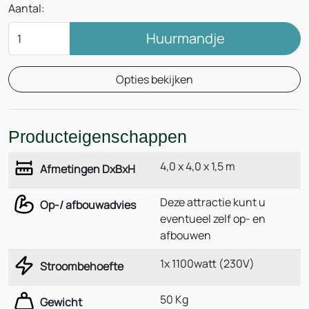
Aantal:
Huurmandje
Opties bekijken
Producteigenschappen
4,0 x 4,0 x 1,5 m
Afmetingen DxBxH
Deze attractie kunt u
Op-/ afbouwadvies
eventueel zelf op- en
afbouwen
1x 1100watt (230V)
Stroombehoefte
50 Kg
Gewicht