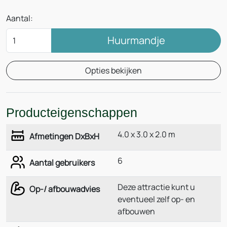
Aantal:
Huurmandje
Opties bekijken
Producteigenschappen
4.0 x 3.0 x 2.0 m
Afmetingen DxBxH
6
Aantal gebruikers
Deze attractie kunt u
Op-/ afbouwadvies
eventueel zelf op- en
afbouwen