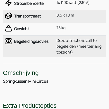
1x 1100watt (230V)
Stroombehoefte
0,5 x 1,0 m
Transportmaat
75 kg
Gewicht
Deze attractie is zelf te
Begeleidingsadvies
begeleiden (meerderjarig
toezicht)
Omschrijving
Springkussen Mini Circus
Extra Productopties