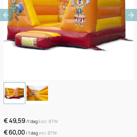
Previous
Ne
€
49,59
/
1 dag
Excl. BTW
€
60,00
/
1 dag
incl. BTW