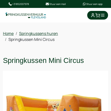
+31852007978
Stuur een mail
Stuur een app
winkel
Home
Springkussens huren
Springkussen Mini Circus
Springkussen Mini Circus