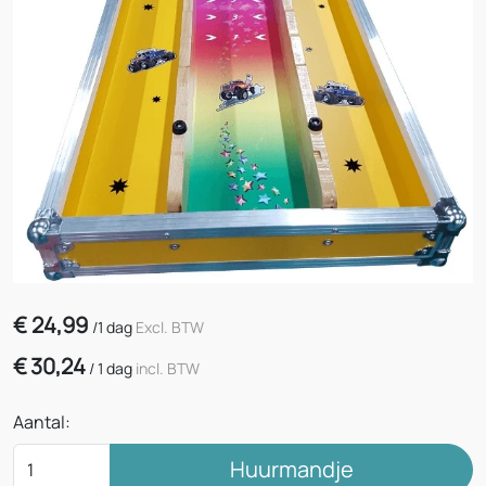
€
24,99
/
1 dag
Excl. BTW
€
30,24
/
1 dag
incl. BTW
Aantal:
Huurmandje